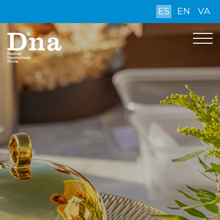
ES
EN
VA