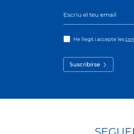
Escriu el teu email
He llegit i accepte les
con
Suscribirse
SEGUE