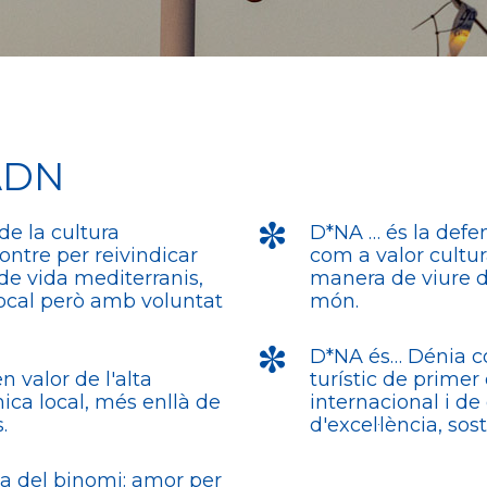
ADN
de la cultura
D*NA … és la defe
ontre per reivindicar
com a valor cultur
l de vida mediterranis,
manera de viure di
local però amb voluntat
món.
D*NA és… Dénia co
 valor de l'alta
turístic de primer
ica local, més enllà de
internacional i d
.
d'excel·lència, sos
ia del binomi: amor per