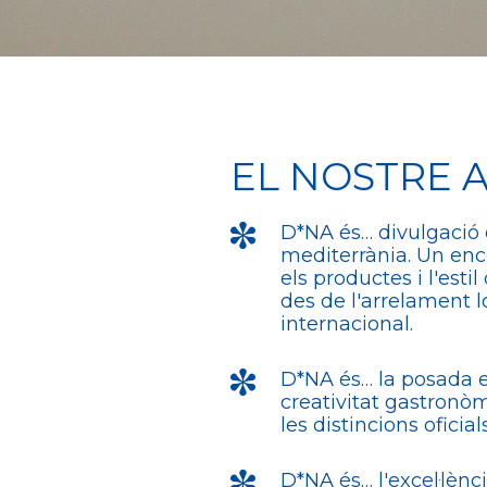
EL NOSTRE 
D*NA és… divulgació 
mediterrània. Un enc
els productes i l'esti
des de l'arrelament 
internacional.
D*NA és… la posada en
creativitat gastronòm
les distincions oficials
D*NA és… l'excel·lènc